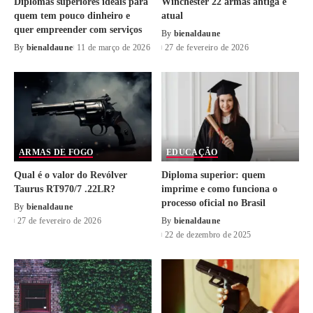
Diplomas superiores ideais para
Winchester 22 armas antiga e
quem tem pouco dinheiro e
atual
quer empreender com serviços
By
bienaldaune
By
bienaldaune
11 de março de 2026
27 de fevereiro de 2026
ARMAS DE FOGO
EDUCAÇÃO
Qual é o valor do Revólver
Diploma superior: quem
Taurus RT970/7 .22LR?
imprime e como funciona o
processo oficial no Brasil
By
bienaldaune
27 de fevereiro de 2026
By
bienaldaune
22 de dezembro de 2025