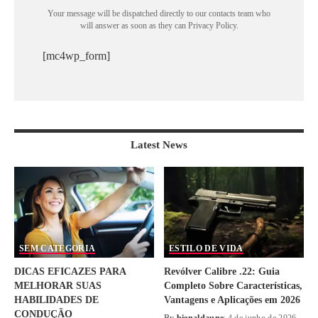
Your message will be dispatched directly to our contacts team who
will answer as soon as they can Privacy Policy.
[mc4wp_form]
Latest News
SEM CATEGORIA
ESTILO DE VIDA
DICAS EFICAZES PARA
Revólver Calibre .22: Guia
MELHORAR SUAS
Completo Sobre Características,
HABILIDADES DE
Vantagens e Aplicações em 2026
CONDUÇÃO
By
bienaldaune
4 de junho de 2026