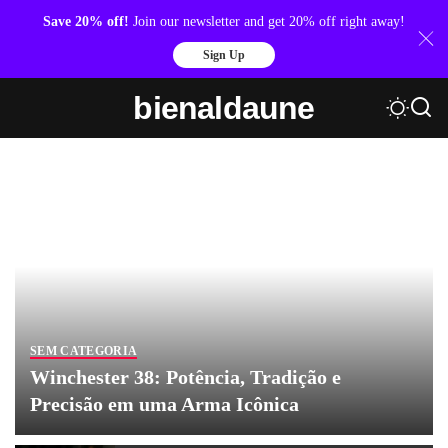
Save 20% off!
Join our newsletter and get 20% off right away!
Sign Up
bienaldaune
SEM CATEGORIA
Winchester 38: Potência, Tradição e
Precisão em uma Arma Icônica
By
bienaldaune
16 de julho de 2026