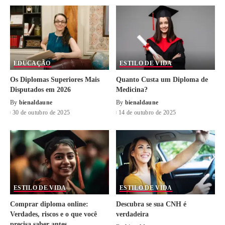
EDUCAÇÃO
ESTILO DE VIDA
Os Diplomas Superiores Mais
Quanto Custa um Diploma de
Disputados em 2026
Medicina?
By
bienaldaune
By
bienaldaune
30 de outubro de 2025
14 de outubro de 2025
ESTILO DE VIDA
ESTILO DE VIDA
Comprar diploma online:
Descubra se sua CNH é
Verdades, riscos e o que você
verdadeira
precisa saber antes