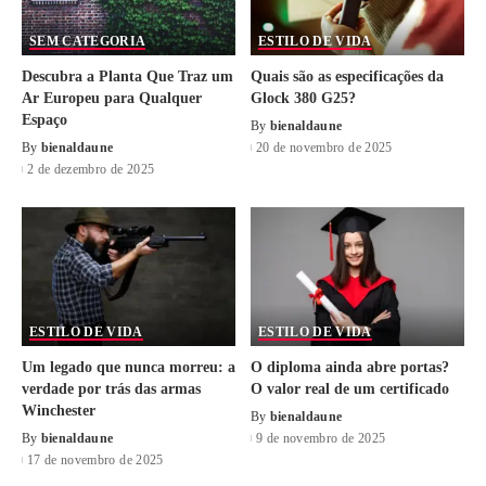
SEM CATEGORIA
ESTILO DE VIDA
Descubra a Planta Que Traz um
Quais são as especificações da
Ar Europeu para Qualquer
Glock 380 G25?
Espaço
By
bienaldaune
By
bienaldaune
20 de novembro de 2025
2 de dezembro de 2025
ESTILO DE VIDA
ESTILO DE VIDA
Um legado que nunca morreu: a
O diploma ainda abre portas?
verdade por trás das armas
O valor real de um certificado
Winchester
By
bienaldaune
By
bienaldaune
9 de novembro de 2025
17 de novembro de 2025