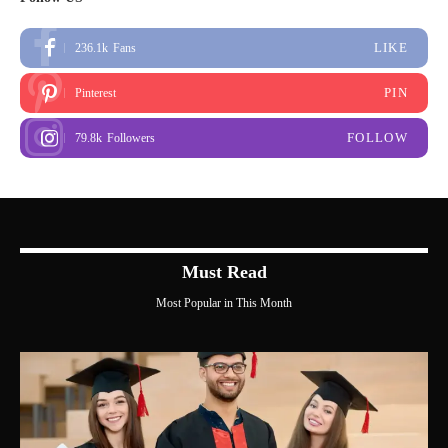
LIKE
236.1k
Fans
PIN
Pinterest
FOLLOW
79.8k
Followers
Must Read
Most Popular in This Month