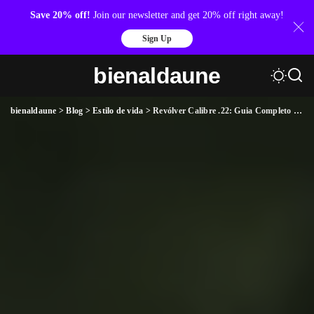
Save 20% off!
Join our newsletter and get 20% off right away!
Sign Up
bienaldaune
bienaldaune
>
Blog
>
Estilo de vida
>
Revólver Calibre .22: Guia Completo Sobre Características, Vantagens e Aplicações em 2026