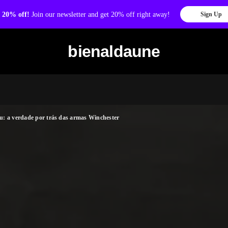
 20% off!
Join our newsletter and get 20% off right away!
Sign Up
bienaldaune
: a verdade por trás das armas Winchester