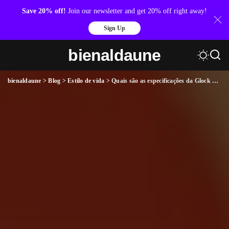
Save 20% off!
Join our newsletter and get 20% off right away!
Sign Up
bienaldaune
bienaldaune
>
Blog
>
Estilo de vida
>
Quais são as especificações da Glock 380 G25?