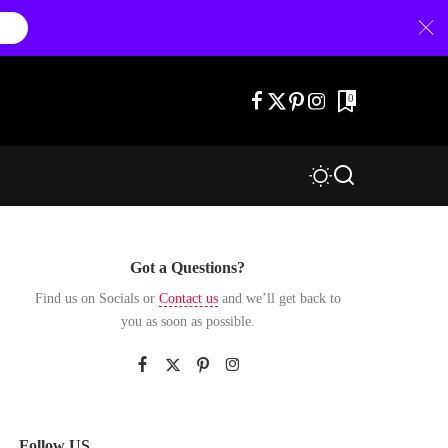
0
Got a Questions?
Find us on Socials or
Contact us
and we’ll get back to
you as soon as possible.
Follow US