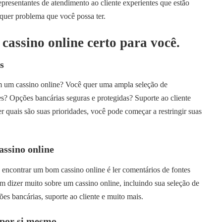
epresentantes de atendimento ao cliente experientes que estão
quer problema que você possa ter.
cassino online certo para você.
s
m um cassino online? Você quer uma ampla seleção de
? Opções bancárias seguras e protegidas? Suporte ao cliente
r quais são suas prioridades, você pode começar a restringir suas
assino online
encontrar um bom cassino online é ler comentários de fontes
em dizer muito sobre um cassino online, incluindo sua seleção de
es bancárias, suporte ao cliente e muito mais.
 por si mesmo