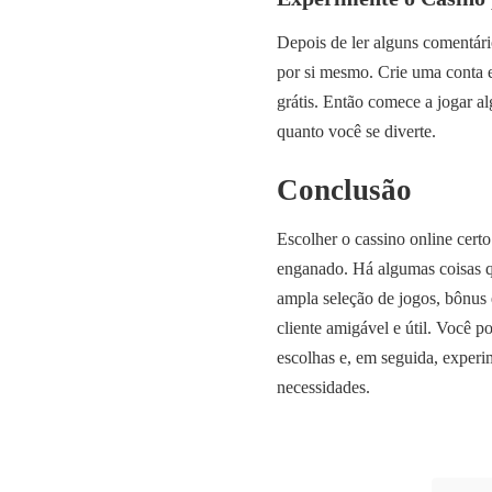
Depois de ler alguns comentário
por si mesmo. Crie uma conta e
grátis. Então comece a jogar a
quanto você se diverte.
Conclusão
Escolher o cassino online certo
enganado. Há algumas coisas 
ampla seleção de jogos, bônus
cliente amigável e útil. Você po
escolhas e, em seguida, experim
necessidades.