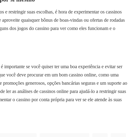
s e restringir suas escolhas, é hora de experimentar os cassinos
 aproveite quaisquer bônus de boas-vindas ou ofertas de rodadas
lguns dos jogos do cassino para ver como eles funcionam e o
 é importante se você quiser ter uma boa experiência e evitar ser
que você deve procurar em um bom cassino online, como uma
 e promoções generosos, opções bancárias seguras e um suporte ao
de ler as análises de cassinos online para ajudá-lo a restringir suas
entar o cassino por conta própria para ver se ele atende às suas