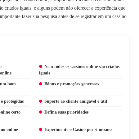
ão criados iguais, e alguns podem não oferecer a experiência que
importante fazer sua pesquisa antes de se registrar em um cassino
er
Nem todos os cassinos online são criados
online.
iguais
m um bom
Bônus e promoções generosos
 e protegidas
Suporte ao cliente amigável e útil
nline certo
Defina suas prioridades
ino online
Experimente o Casino por si mesmo