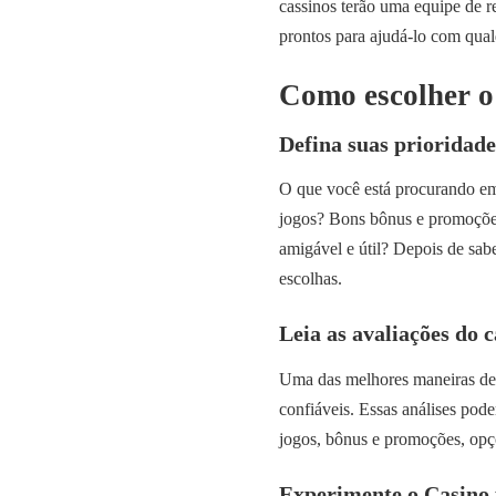
cassinos terão uma equipe de r
prontos para ajudá-lo com qual
Como escolher o 
Defina suas prioridade
O que você está procurando e
jogos? Bons bônus e promoções
amigável e útil? Depois de sabe
escolhas.
Leia as avaliações do c
Uma das melhores maneiras de 
confiáveis. Essas análises pod
jogos, bônus e promoções, opçõ
Experimente o Casino