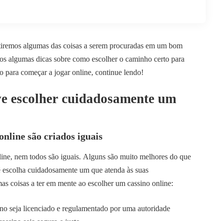
tiremos algumas das coisas a serem procuradas em um bom
s algumas dicas sobre como escolher o caminho certo para
to para começar a jogar online, continue lendo!
ve escolher cuidadosamente um
online são criados iguais
line, nem todos são iguais. Alguns são muito melhores do que
cê escolha cuidadosamente um que atenda às suas
as coisas a ter em mente ao escolher um cassino online:
ino seja licenciado e regulamentado por uma autoridade