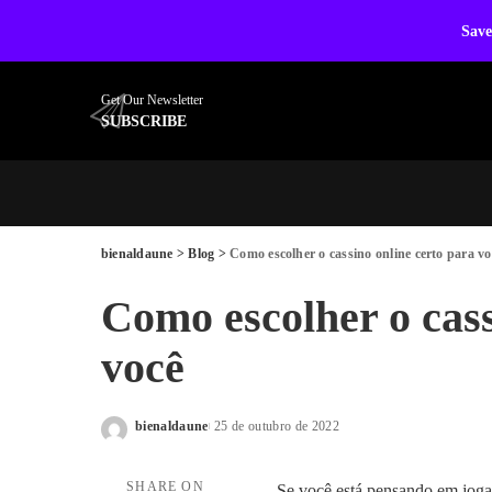
Save
Get Our Newsletter
SUBSCRIBE
bienaldaune
>
Blog
>
Como escolher o cassino online certo para vo
Como escolher o cass
você
bienaldaune
25 de outubro de 2022
Posted
by
SHARE ON
Se você está pensando em jogar