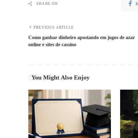
S
SHARE ON
PREVIOUS ARTICLE
Como ganhar dinheiro apostando em jogos de azar
online e sites de cassino
You Might Also Enjoy