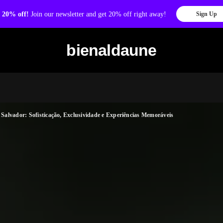
 20% off!
Join our newsletter and get 20% off right away!
Sign Up
bienaldaune
alvador: Sofisticação, Exclusividade e Experiências Memoráveis