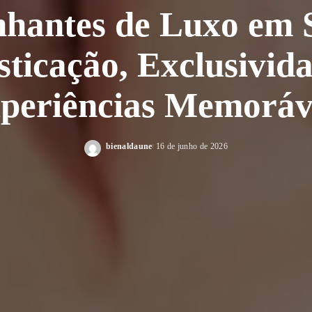
antes de Luxo em 
sticação, Exclusivid
periências Memoráv
bienaldaune
16 de junho de 2026
Posted
by