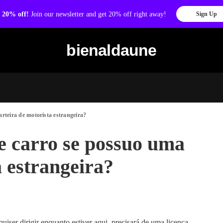
 20% off!
Join our newsletter and get 20% off right away!
Sign Up
bienaldaune
rteira de motorista estrangeira?
e carro se possuo uma
a estrangeira?
iser dirigir enquanto estiver aqui, precisará de uma licença