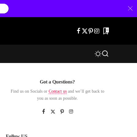
0
Got a Questions?
Find us on Socials or
Contact us
and we’ll get back to
you as soon as possible.
Follow US