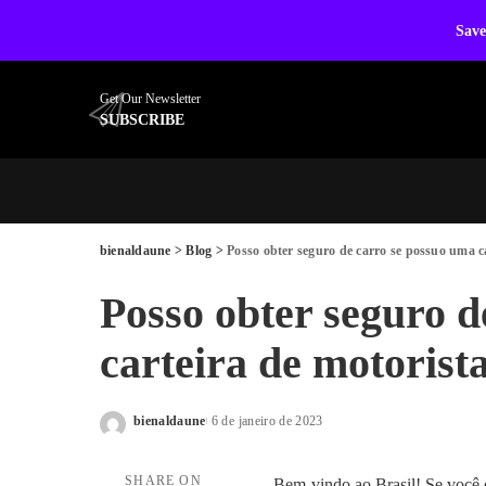
Save
Get Our Newsletter
SUBSCRIBE
bienaldaune
>
Blog
>
Posso obter seguro de carro se possuo uma ca
Posso obter seguro d
carteira de motorist
bienaldaune
6 de janeiro de 2023
Posted
by
SHARE ON
Bem-vindo ao Brasil! Se você qu