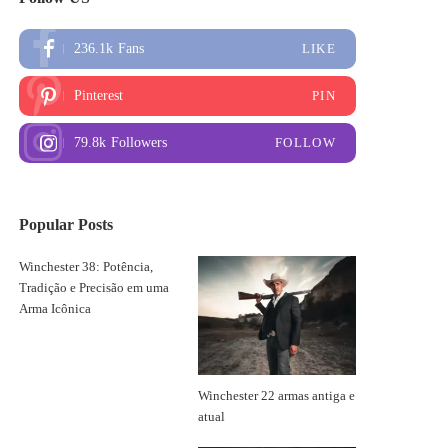
236.1k
Fans
LIKE
Pinterest
PIN
79.8k
Followers
FOLLOW
Popular Posts
Winchester 38: Potência,
Tradição e Precisão em uma
Arma Icônica
Winchester 22 armas antiga e
atual