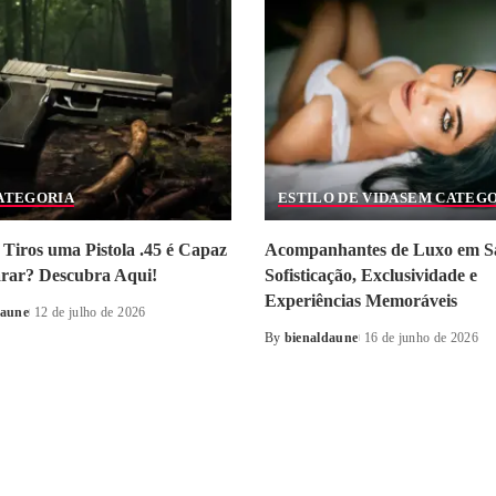
ATEGORIA
ESTILO DE VIDA
SEM CATEG
Tiros uma Pistola .45 é Capaz
Acompanhantes de Luxo em S
arar? Descubra Aqui!
Sofisticação, Exclusividade e
Experiências Memoráveis
daune
12 de julho de 2026
By
bienaldaune
16 de junho de 2026
Posted
by