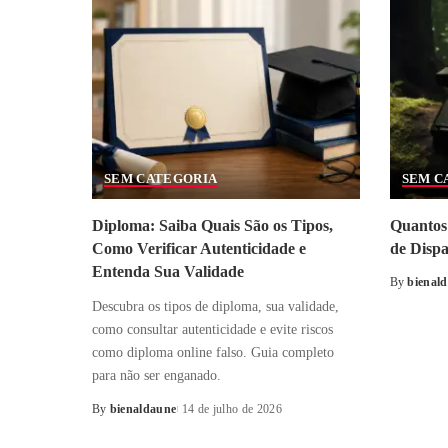
SEM CATEGORIA
SEM C
Diploma: Saiba Quais São os Tipos,
Quantos 
Como Verificar Autenticidade e
de Disp
Entenda Sua Validade
By
bienal
Posted
Descubra os tipos de diploma, sua validade,
by
como consultar autenticidade e evite riscos
como diploma online falso. Guia completo
para não ser enganado.
By
bienaldaune
14 de julho de 2026
Posted
by