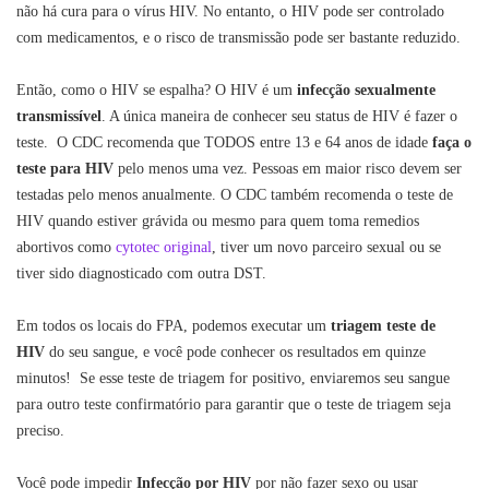
não há cura para o vírus HIV. No entanto, o HIV pode ser controlado
com medicamentos, e o risco de transmissão pode ser bastante reduzido.
Então, como o HIV se espalha? O HIV é um
infecção sexualmente
transmissível
. A única maneira de conhecer seu status de HIV é fazer o
teste. O CDC recomenda que TODOS entre 13 e 64 anos de idade
faça o
teste para HIV
pelo menos uma vez. Pessoas em maior risco devem ser
testadas pelo menos anualmente. O CDC também recomenda o teste de
HIV quando estiver grávida ou mesmo para quem toma remedios
abortivos como
cytotec original
, tiver um novo parceiro sexual ou se
tiver sido diagnosticado com outra DST.
Em todos os locais do FPA, podemos executar um
triagem teste de
HIV
do seu sangue, e você pode conhecer os resultados em quinze
minutos! Se esse teste de triagem for positivo, enviaremos seu sangue
para outro teste confirmatório para garantir que o teste de triagem seja
preciso.
Você pode impedir
Infecção por HIV
por não fazer sexo ou usar