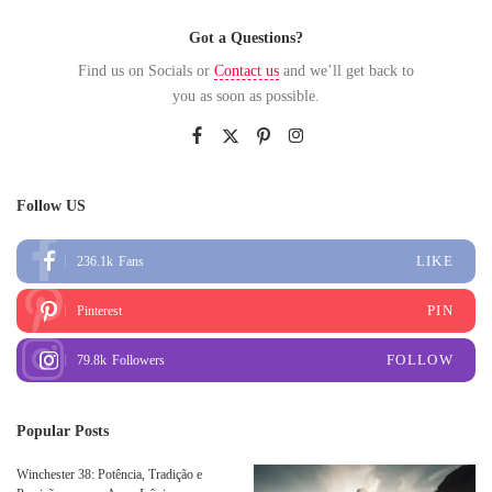
Got a Questions?
Find us on Socials or
Contact us
and we’ll get back to
you as soon as possible.
Follow US
LIKE
236.1k
Fans
PIN
Pinterest
FOLLOW
79.8k
Followers
Popular Posts
Winchester 38: Potência, Tradição e