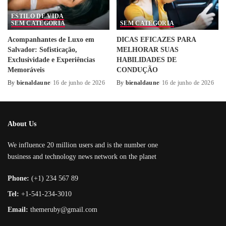
ESTILO DE VIDA
SEM CATEGORIA
SEM CATEGORIA
Acompanhantes de Luxo em
DICAS EFICAZES PARA
Salvador: Sofisticação,
MELHORAR SUAS
Exclusividade e Experiências
HABILIDADES DE
Memoráveis
CONDUÇÃO
By
bienaldaune
16 de junho de 2026
By
bienaldaune
16 de junho de 2026
Posted
Posted
by
by
About Us
We influence 20 million users and is the number one
business and technology news network on the planet
Phone:
(+1) 234 567 89
Tel:
+1-541-234-3010
Email:
themeruby@gmail.com