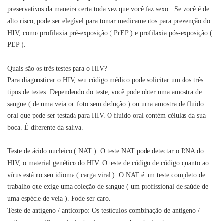
preservativos da maneira certa toda vez que você faz sexo. Se você é de
alto risco, pode ser elegível para tomar medicamentos para prevenção do
HIV, como profilaxia pré-exposição ( PrEP ) e profilaxia pós-exposição (
PEP ).
Quais são os três testes para o HIV?
Para diagnosticar o HIV, seu código médico pode solicitar um dos três
tipos de testes. Dependendo do teste, você pode obter uma amostra de
sangue ( de uma veia ou foto sem dedução ) ou uma amostra de fluido
oral que pode ser testada para HIV. O fluido oral contém células da sua
boca. É diferente da saliva.
Teste de ácido nucleico ( NAT ): O teste NAT pode detectar o RNA do
HIV, o material genético do HIV. O teste de código de código quanto ao
vírus está no seu idioma ( carga viral ). O NAT é um teste completo de
trabalho que exige uma coleção de sangue ( um profissional de saúde de
uma espécie de veia ). Pode ser caro.
Teste de antígeno / anticorpo: Os testículos combinação de antígeno /