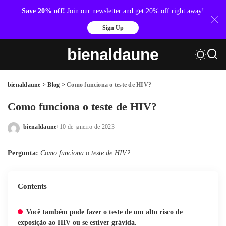
Save 20% off!
Join our newsletter and get 20% off right away!
Sign Up
bienaldaune
bienaldaune
>
Blog
>
Como funciona o teste de HIV?
Como funciona o teste de HIV?
bienaldaune
10 de janeiro de 2023
Posted
by
Pergunta:
Como funciona o teste de HIV?
Contents
Você também pode fazer o teste de um alto risco de
exposição ao HIV ou se estiver grávida.