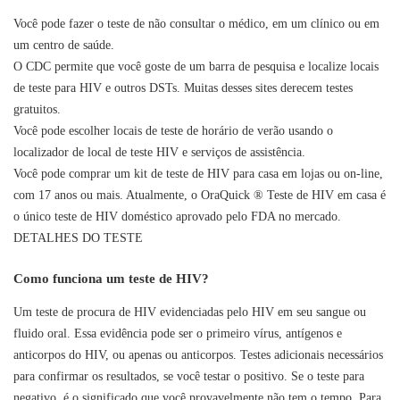
Você pode fazer o teste de não consultar o médico, em um clínico ou em
um centro de saúde.
O CDC permite que você goste de um barra de pesquisa e localize locais
de teste para HIV e outros DSTs. Muitas desses sites derecem testes
gratuitos.
Você pode escolher locais de teste de horário de verão usando o
localizador de local de teste HIV e serviços de assistência.
Você pode comprar um kit de teste de HIV para casa em lojas ou on-line,
com 17 anos ou mais. Atualmente, o OraQuick ® Teste de HIV em casa é
o único teste de HIV doméstico aprovado pelo FDA no mercado.
DETALHES DO TESTE
Como funciona um teste de HIV?
Um teste de procura de HIV evidenciadas pelo HIV em seu sangue ou
fluido oral. Essa evidência pode ser o primeiro vírus, antígenos e
anticorpos do HIV, ou apenas ou anticorpos. Testes adicionais necessários
para confirmar os resultados, se você testar o positivo. Se o teste para
negativo, é o significado que você provavelmente não tem o tempo. Para