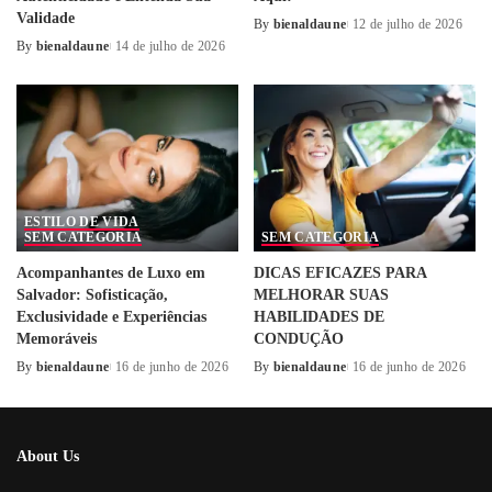
Validade
By
bienaldaune
12 de julho de 2026
Posted
By
bienaldaune
14 de julho de 2026
Posted
by
by
ESTILO DE VIDA
SEM CATEGORIA
SEM CATEGORIA
Acompanhantes de Luxo em
DICAS EFICAZES PARA
Salvador: Sofisticação,
MELHORAR SUAS
Exclusividade e Experiências
HABILIDADES DE
Memoráveis
CONDUÇÃO
By
bienaldaune
16 de junho de 2026
By
bienaldaune
16 de junho de 2026
Posted
Posted
by
by
About Us