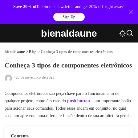
Save 20% off!
Join our newsletter and get 20% off right away!
Sign Up
bienaldaune
bienaldaune
>
Blog
>
Conheça 3 tipos de componentes eletrônicos
Conheça 3 tipos de componentes eletrônicos
20 de novembro de 2023
Posted
by
Componentes eletrônicos são peça chave para o funcionamento de
qualquer projeto, como é o caso do
push button
– um importante botão
para acionar seus comandos. Todos esses andam em conjunto, no qual
cada um apresenta uma diferente função dentro de sua arquitetura geral.
Contents