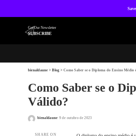
Save
Get Our Newsletter
SUBSCRIBE
bienaldaune
>
Blog
>
Como Saber se o Diploma do Ensino Médio 
Como Saber se o Dip
Válido?
bienaldaune
9 de outubro de 2023
Posted
by
SHARE ON
O diploma do ensino médio é u