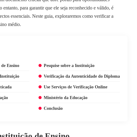
o entanto, para garantir que ele seja reconhecido e válido, é
ectos essenciais. Neste guia, exploraremos como verificar a
sino médio.
o de Ensino
Pesquise sobre a Instituição
nstituição
Verificação da Autenticidade do Diploma
ticada
Use Serviços de Verificação Online
ação
Ministério da Educação
Conclusão
nstituição de Ensino