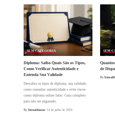
SEM CATEGORIA
SEM C
Diploma: Saiba Quais São os Tipos,
Quantos 
Como Verificar Autenticidade e
de Disp
Entenda Sua Validade
By
bienal
Posted
Descubra os tipos de diploma, sua validade,
by
como consultar autenticidade e evite riscos
como diploma online falso. Guia completo
para não ser enganado.
By
bienaldaune
14 de julho de 2026
Posted