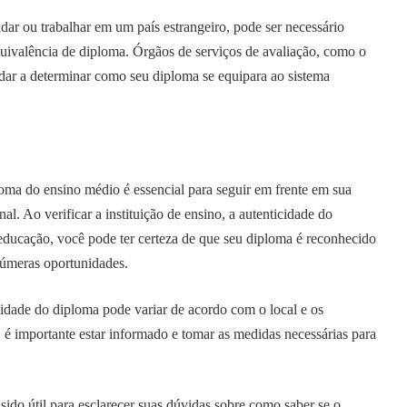
dar ou trabalhar em um país estrangeiro, pode ser necessário
uivalência de diploma. Órgãos de serviços de avaliação, como o
r a determinar como seu diploma se equipara ao sistema
loma do ensino médio é essencial para seguir em frente em sua
al. Ao verificar a instituição de ensino, a autenticidade do
educação, você pode ter certeza de que seu diploma é reconhecido
inúmeras oportunidades.
idade do diploma pode variar de acordo com o local e os
o, é importante estar informado e tomar as medidas necessárias para
sido útil para esclarecer suas dúvidas sobre como saber se o