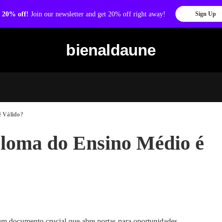
 20% off!
Join our newsletter and get 20% off right away!
Sign Up
bienaldaune
é Válido?
loma do Ensino Médio é
m documento crucial que abre portas para oportunidades