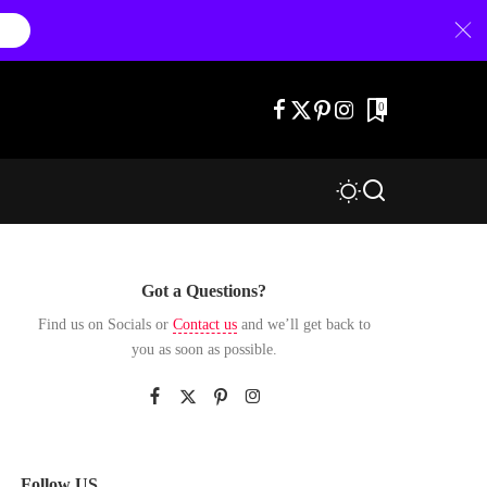
0
Got a Questions?
Find us on Socials or
Contact us
and we’ll get back to
you as soon as possible.
Follow US