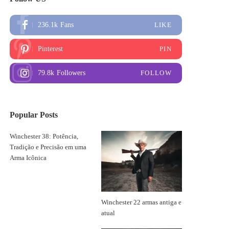
236.1k
Fans
LIKE
Pinterest
PIN
79.8k
Followers
FOLLOW
Popular Posts
Winchester 38: Potência,
Tradição e Precisão em uma
Arma Icônica
Winchester 22 armas antiga e
atual