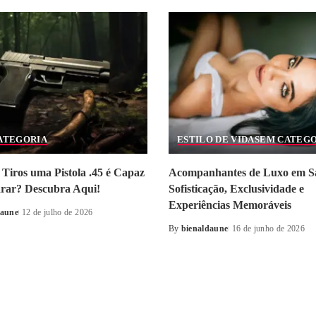
ATEGORIA
ESTILO DE VIDA
SEM CATEG
Tiros uma Pistola .45 é Capaz
Acompanhantes de Luxo em S
arar? Descubra Aqui!
Sofisticação, Exclusividade e
Experiências Memoráveis
daune
12 de julho de 2026
By
bienaldaune
16 de junho de 2026
Posted
by