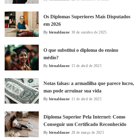
Posted
by
Os Diplomas Superiores Mais Disputados
em 2026
By
bienaldaune
30 de outubro de 2025
Posted
by
O que substitui o diploma do ensino
médio?
By
bienaldaune
15 de abril de 2025
Posted
by
Notas falsas: a armadilha que parece lucro,
mas pode arruinar sua vida
By
bienaldaune
11 de abril de 2025
Posted
by
Diploma Superior Pela Internet: Como
Conseguir um Certificado Reconhecido
By
bienaldaune
28 de março de 2025
Posted