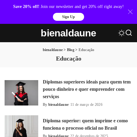
Save 20% off!
Join our newsletter and get 20% off right away!
Sign Up
bienaldaune
bienaldaune
>
Blog
>
Educação
Educação
Diplomas superiores ideais para quem tem
pouco dinheiro e quer empreender com
serviços
By
bienaldaune
11 de março de 2026
Posted
by
Diploma superior: quem imprime e como
funciona o processo oficial no Brasil
By
bienaldaune
22 de dezembro de 2025