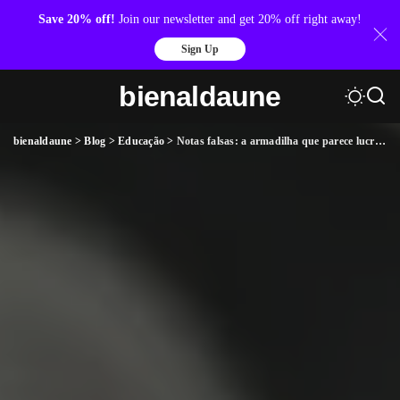
Save 20% off!
Join our newsletter and get 20% off right away!
Sign Up
bienaldaune
bienaldaune
>
Blog
>
Educação
>
Notas falsas: a armadilha que parece lucro, mas pode arruinar sua vida