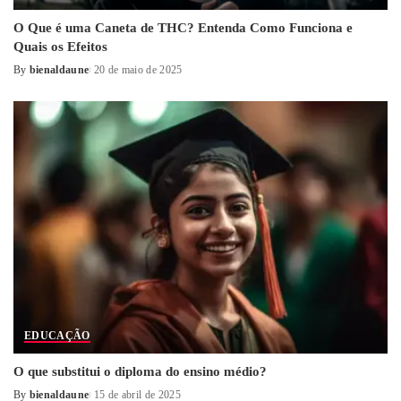
O Que é uma Caneta de THC? Entenda Como Funciona e
Quais os Efeitos
By
bienaldaune
20 de maio de 2025
Posted
by
EDUCAÇÃO
O que substitui o diploma do ensino médio?
By
bienaldaune
15 de abril de 2025