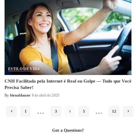
ESTILO DE VIDA
CNH Facilitada pela Internet é Real ou Golpe — Tudo que Você
Precisa Saber!
By
bienaldaune
8 de abril de 2025
Posted
by
…
…
1
3
4
5
12
Got a Questions?