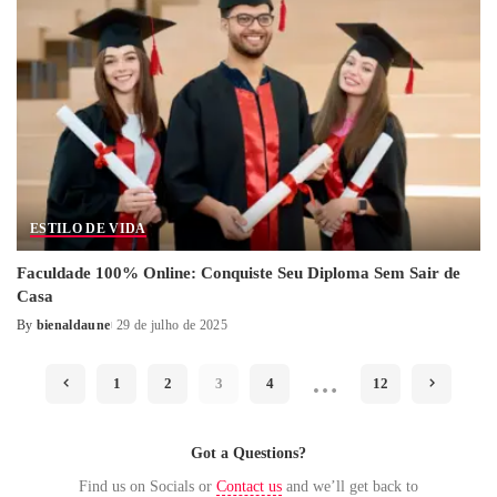
ESTILO DE VIDA
Faculdade 100% Online: Conquiste Seu Diploma Sem Sair de
Casa
By
bienaldaune
29 de julho de 2025
Posted
by
…
1
2
3
4
12
Got a Questions?
Find us on Socials or
Contact us
and we’ll get back to