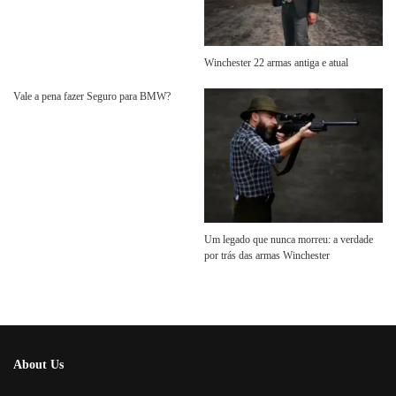
Winchester 22 armas antiga e atual
Vale a pena fazer Seguro para BMW?
Um legado que nunca morreu: a verdade
por trás das armas Winchester
About Us