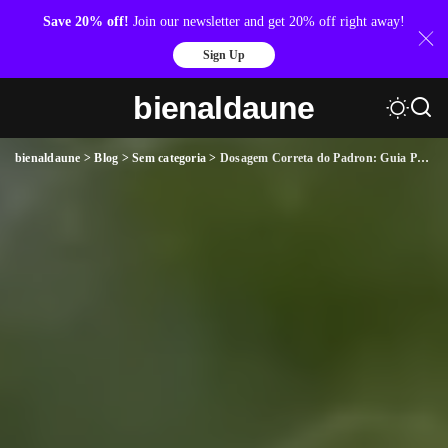
Save 20% off!
Join our newsletter and get 20% off right away!
Sign Up
bienaldaune
bienaldaune
>
Blog
>
Sem categoria
>
Dosagem Correta do Padron: Guia Prático para Preparar 20 Litros de Água com Segurança