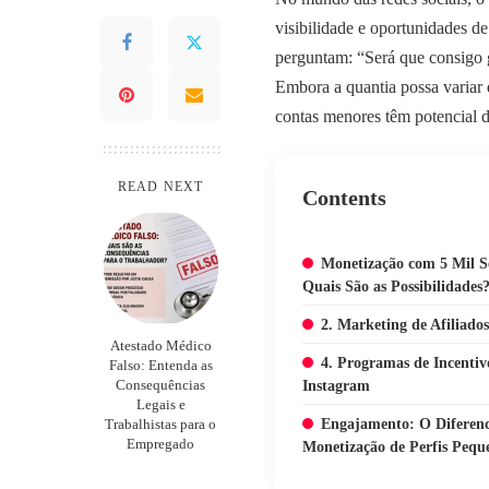
visibilidade e oportunidades d
perguntam: “Será que consigo g
Embora a quantia possa variar
contas menores têm potencial d
READ NEXT
Contents
Monetização com 5 Mil S
Quais São as Possibilidades
2. Marketing de Afiliados
Atestado Médico
4. Programas de Incentiv
Falso: Entenda as
Consequências
Instagram
Legais e
Engajamento: O Diferenc
Trabalhistas para o
Empregado
Monetização de Perfis Pequ