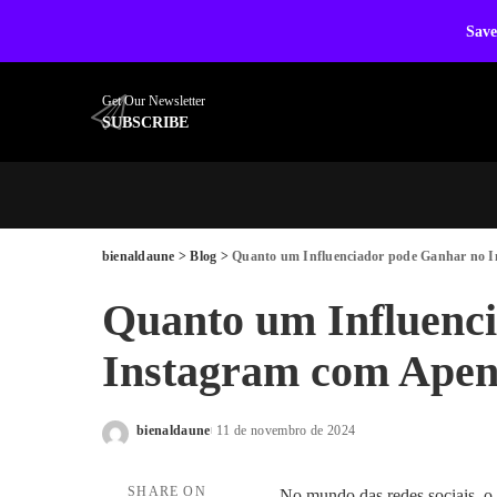
Save
Get Our Newsletter
SUBSCRIBE
bienaldaune
>
Blog
>
Quanto um Influenciador pode Ganhar no I
Quanto um Influenc
Instagram com Apena
bienaldaune
11 de novembro de 2024
Posted
by
SHARE ON
No mundo das redes sociais, o