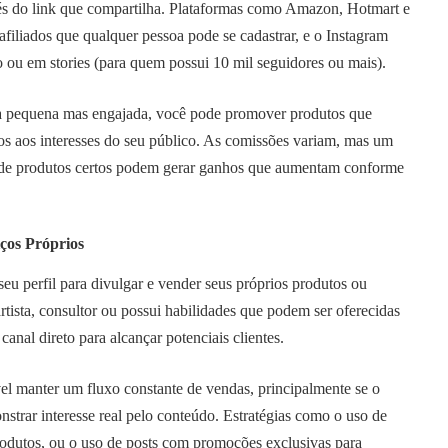
vés do link que compartilha. Plataformas como Amazon, Hotmart e
iliados que qualquer pessoa pode se cadastrar, e o Instagram
io ou em stories (para quem possui 10 mil seguidores ou mais).
a pequena mas engajada, você pode promover produtos que
os aos interesses do seu público. As comissões variam, mas um
 de produtos certos podem gerar ganhos que aumentam conforme
ços Próprios
seu perfil para divulgar e vender seus próprios produtos ou
artista, consultor ou possui habilidades que podem ser oferecidas
canal direto para alcançar potenciais clientes.
el manter um fluxo constante de vendas, principalmente se o
strar interesse real pelo conteúdo. Estratégias como o uso de
rodutos, ou o uso de posts com promoções exclusivas para