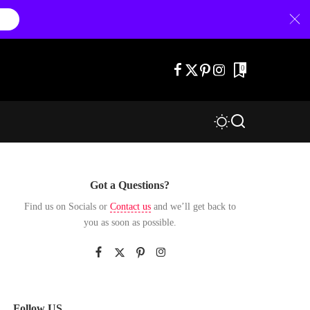
0
Got a Questions?
Find us on Socials or
Contact us
and we’ll get back to
you as soon as possible.
Follow US