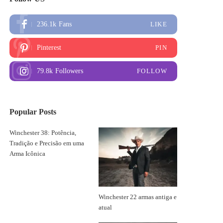
236.1k
Fans
LIKE
Pinterest
PIN
79.8k
Followers
FOLLOW
Popular Posts
Winchester 38: Potência,
Tradição e Precisão em uma
Arma Icônica
Winchester 22 armas antiga e
atual