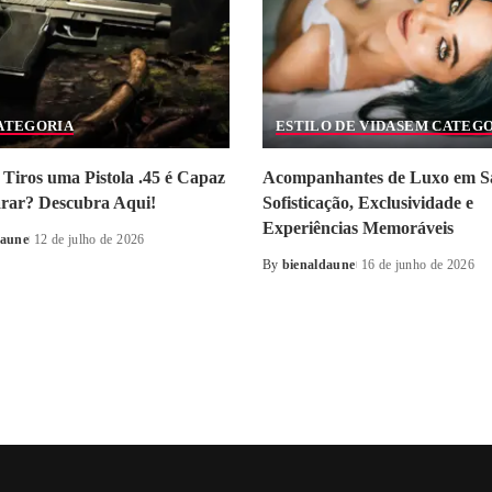
ATEGORIA
ESTILO DE VIDA
SEM CATEG
Tiros uma Pistola .45 é Capaz
Acompanhantes de Luxo em S
arar? Descubra Aqui!
Sofisticação, Exclusividade e
Experiências Memoráveis
daune
12 de julho de 2026
By
bienaldaune
16 de junho de 2026
Posted
by