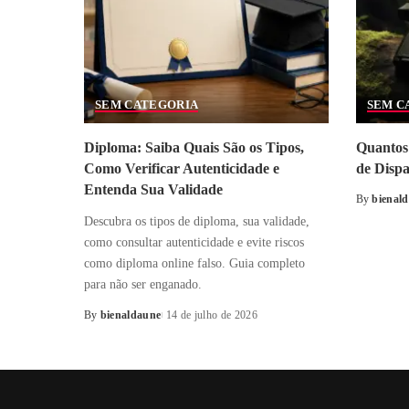
SEM CATEGORIA
SEM C
Diploma: Saiba Quais São os Tipos,
Quantos 
Como Verificar Autenticidade e
de Disp
Entenda Sua Validade
By
bienal
Posted
Descubra os tipos de diploma, sua validade,
by
como consultar autenticidade e evite riscos
como diploma online falso. Guia completo
para não ser enganado.
By
bienaldaune
14 de julho de 2026
Posted
by