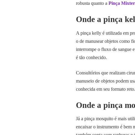
robusta quanto a
Pinça Mixter
Onde a pinça kel
‌A pinça kelly é utilizada em p
o de manusear objetos como fio
interrompe o fluxo de sangue e
é tão conhecido.
Consultórios que realizam ciru
manuseio de objetos podem usar
conhecida em seu formato reto
Onde a pinça mos
Já a pinça mosquito é mais uti
encaixar o instrumento é bem 
também conta com ranhuras e 