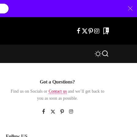
0
Got a Questions?
Find us on Socials or
Contact us
and we’ll get back to
you as soon as possible.
Follow US