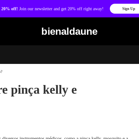
 20% off!
Join our newsletter and get 20% off right away!
Sign Up
bienaldaune
o?
e pinça kelly e
s diversos instrumentos médicos, como a pinça kelly, mosquito e a