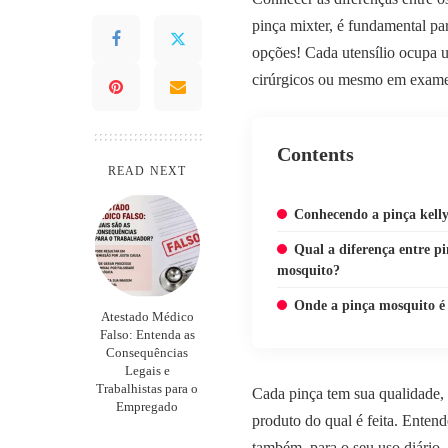
pinça mixter, é fundamental pa
opções! Cada utensílio ocupa u
cirúrgicos ou mesmo em exame
Contents
READ NEXT
Conhecendo a pinça kell
Qual a diferença entre pi
mosquito?
Onde a pinça mosquito é 
Atestado Médico
Falso: Entenda as
Consequências
Legais e
Trabalhistas para o
Cada pinça tem sua qualidade, 
Empregado
produto do qual é feita. Entend
também, para o seu uso diário.