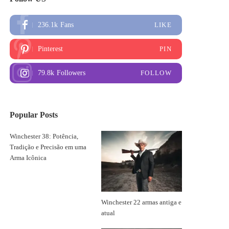
236.1k
Fans
LIKE
Pinterest
PIN
79.8k
Followers
FOLLOW
Popular Posts
Winchester 38: Potência,
Tradição e Precisão em uma
Arma Icônica
Winchester 22 armas antiga e
atual