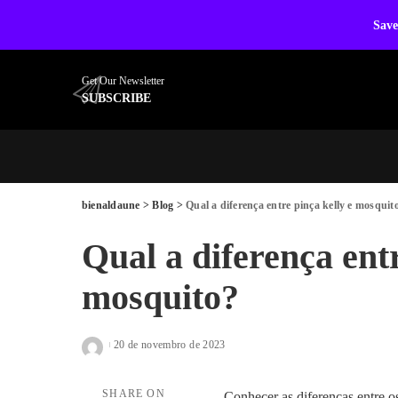
Save
Get Our Newsletter
SUBSCRIBE
bienaldaune
>
Blog
>
Qual a diferença entre pinça kelly e mosquit
Qual a diferença entr
mosquito?
20 de novembro de 2023
Posted
by
SHARE ON
Conhecer as diferenças entre o