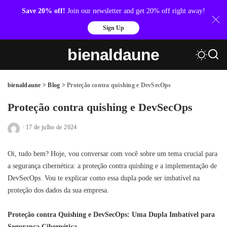
Save 20% off!
Join our newsletter and get 20% off right away!
Sign Up
bienaldaune
bienaldaune
>
Blog
>
Proteção contra quishing e DevSecOps
Proteção contra quishing e DevSecOps
17 de julho de 2024
Posted
by
Oi, tudo bem? Hoje, vou conversar com você sobre um tema crucial para
a segurança cibernética: a proteção contra quishing e a implementação de
DevSecOps. Vou te explicar como essa dupla pode ser imbatível na
proteção dos dados da sua empresa.
Proteção contra Quishing e DevSecOps: Uma Dupla Imbatível para
Segurança Cibernética