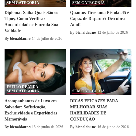
SEM CATEGORIA
SEM CATEGORIA
Diploma: Saiba Quais São os
Quantos Tiros uma Pistola .45 é
Tipos, Como Verificar
Capaz de Disparar? Descubra
Autenticidade e Entenda Sua
Aqui!
Validade
By
bienaldaune
12 de julho de 2026
Posted
By
bienaldaune
14 de julho de 2026
Posted
by
by
ESTILO DE VIDA
SEM CATEGORIA
SEM CATEGORIA
Acompanhantes de Luxo em
DICAS EFICAZES PARA
Salvador: Sofisticação,
MELHORAR SUAS
Exclusividade e Experiências
HABILIDADES DE
Memoráveis
CONDUÇÃO
By
bienaldaune
16 de junho de 2026
By
bienaldaune
16 de junho de 2026
Posted
Posted
by
by