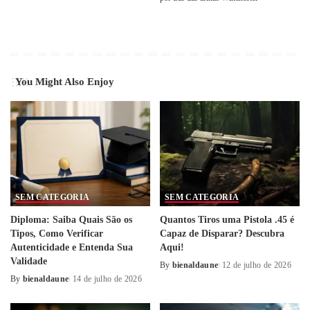
You Might Also Enjoy
SEM CATEGORIA
SEM CATEGORIA
Diploma: Saiba Quais São os
Quantos Tiros uma Pistola .45 é
Tipos, Como Verificar
Capaz de Disparar? Descubra
Autenticidade e Entenda Sua
Aqui!
Validade
By
bienaldaune
12 de julho de 2026
Posted
By
bienaldaune
14 de julho de 2026
Posted
by
by