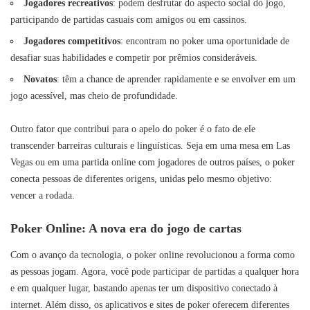
Jogadores recreativos
: podem desfrutar do aspecto social do jogo,
participando de partidas casuais com amigos ou em cassinos.
Jogadores competitivos
: encontram no poker uma oportunidade de
desafiar suas habilidades e competir por prêmios consideráveis.
Novatos
: têm a chance de aprender rapidamente e se envolver em um
jogo acessível, mas cheio de profundidade.
Outro fator que contribui para o apelo do poker é o fato de ele
transcender barreiras culturais e linguísticas. Seja em uma mesa em Las
Vegas ou em uma partida online com jogadores de outros países, o poker
conecta pessoas de diferentes origens, unidas pelo mesmo objetivo:
vencer a rodada.
Poker Online: A nova era do jogo de cartas
Com o avanço da tecnologia, o poker online revolucionou a forma como
as pessoas jogam. Agora, você pode participar de partidas a qualquer hora
e em qualquer lugar, bastando apenas ter um dispositivo conectado à
internet. Além disso, os aplicativos e sites de poker oferecem diferentes