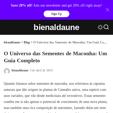
Save 20% off!
Join our newsletter and get 20% off right away!
Sign Up
bienaldaune
bienaldaune
>
Blog
>
O Universo das Sementes de Maconha: Um Guia Completo
O Universo das Sementes de Maconha: Um
Guia Completo
bienaldaune
3 de abril de 2024
Posted
by
Quando falamos sobre sementes de maconha, nos referimos às cápsulas
naturais que dão origem às plantas de Cannabis sativa, uma espécie com
usos variados, que vão desde medicinais até recreativos. Essas sementes
contêm em si não apenas o potencial de crescimento de uma nova planta,
mas também uma rica composição de nutrientes, fazendo delas um item