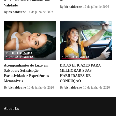
Autenticidade e Entenda Sua
Aqui!
Validade
By
bienaldaune
12 de julho de 2026
Posted
By
bienaldaune
14 de julho de 2026
Posted
by
by
ESTILO DE VIDA
SEM CATEGORIA
SEM CATEGORIA
Acompanhantes de Luxo em
DICAS EFICAZES PARA
Salvador: Sofisticação,
MELHORAR SUAS
Exclusividade e Experiências
HABILIDADES DE
Memoráveis
CONDUÇÃO
By
bienaldaune
16 de junho de 2026
By
bienaldaune
16 de junho de 2026
Posted
Posted
by
by
About Us