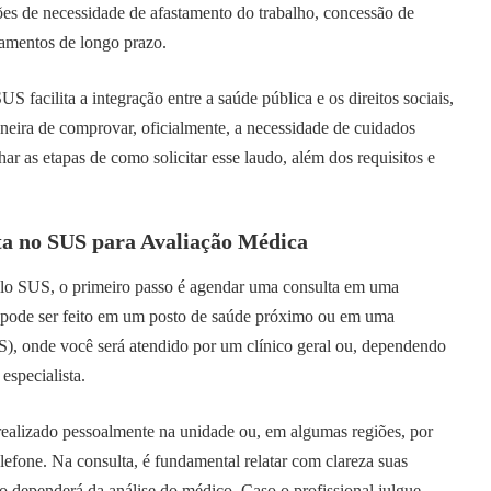
es de necessidade de afastamento do trabalho, concessão de
atamentos de longo prazo.
 facilita a integração entre a saúde pública e os direitos sociais,
eira de comprovar, oficialmente, a necessidade de cuidados
ar as etapas de como solicitar esse laudo, além dos requisitos e
ta no SUS para Avaliação Médica
lo SUS, o primeiro passo é agendar uma consulta em uma
o pode ser feito em um posto de saúde próximo ou em uma
, onde você será atendido por um clínico geral ou, dependendo
specialista.
ealizado pessoalmente na unidade ou, em algumas regiões, por
lefone. Na consulta, é fundamental relatar com clareza suas
do dependerá da análise do médico. Caso o profissional julgue