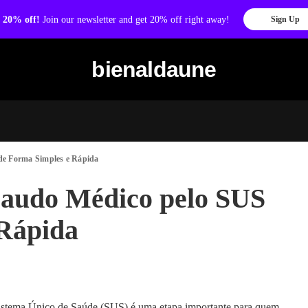
 20% off!
Join our newsletter and get 20% off right away!
Sign Up
bienaldaune
de Forma Simples e Rápida
Laudo Médico pelo SUS
 Rápida
istema Único de Saúde (SUS) é uma etapa importante para quem