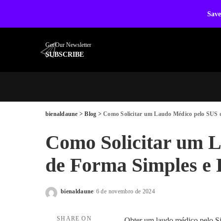
Save
Get Our Newsletter
SUBSCRIBE
bienaldaune
>
Blog
>
Como Solicitar um Laudo Médico pelo SUS 
Como Solicitar um 
de Forma Simples e
bienaldaune
6 de novembro de 2024
Posted
by
SHARE ON
Obter um laudo médico pelo S