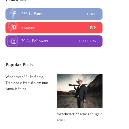
236.1k
Fans
LIKE
Pinterest
PIN
79.8k
Followers
FOLLOW
Popular Posts
Winchester 38: Potência,
Tradição e Precisão em uma
Arma Icônica
Winchester 22 armas antiga e
atual