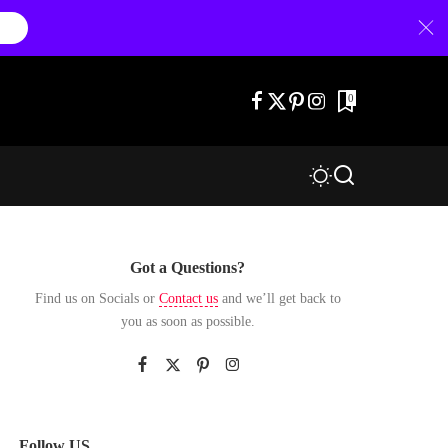
0
Got a Questions?
Find us on Socials or
Contact us
and we’ll get back to
you as soon as possible.
Follow US