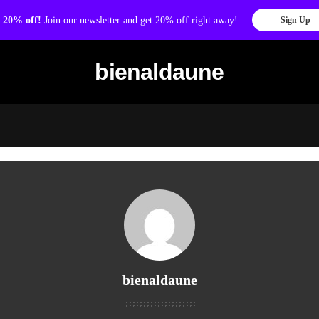
 20% off!
Join our newsletter and get 20% off right away!
Sign Up
bienaldaune
bienaldaune