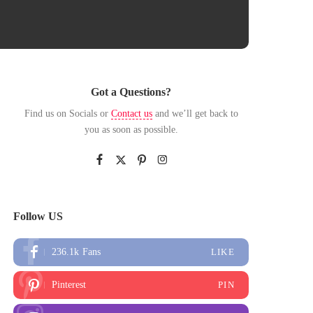
Got a Questions?
Find us on Socials or
Contact us
and we’ll get back to
you as soon as possible.
Follow US
236.1k
Fans
LIKE
Pinterest
PIN