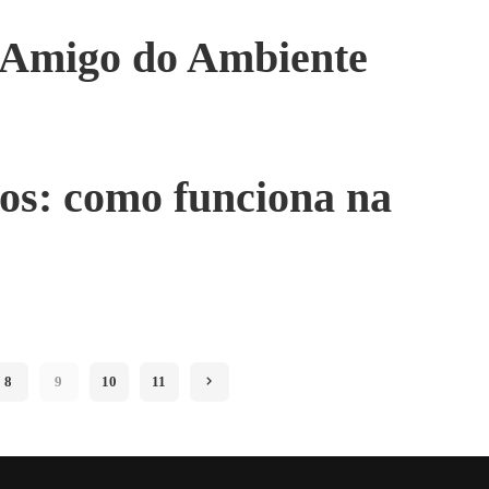
 Amigo do Ambiente
os: como funciona na
8
9
10
11