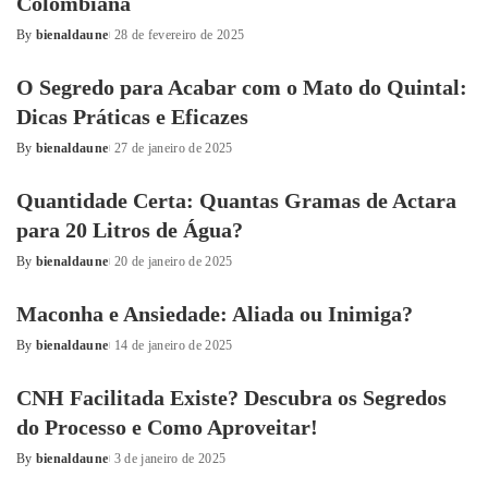
Colombiana
By
bienaldaune
28 de fevereiro de 2025
Posted
by
O Segredo para Acabar com o Mato do Quintal:
Dicas Práticas e Eficazes
By
bienaldaune
27 de janeiro de 2025
Posted
by
Quantidade Certa: Quantas Gramas de Actara
para 20 Litros de Água?
By
bienaldaune
20 de janeiro de 2025
Posted
by
Maconha e Ansiedade: Aliada ou Inimiga?
By
bienaldaune
14 de janeiro de 2025
Posted
by
CNH Facilitada Existe? Descubra os Segredos
do Processo e Como Aproveitar!
By
bienaldaune
3 de janeiro de 2025
Posted