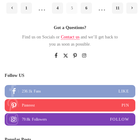
by
…
…
1
4
5
6
11
Got a Questions?
Find us on Socials or
Contact us
and we’ll get back to
you as soon as possible.
Follow US
LIKE
236.1k
Fans
PIN
Pinterest
FOLLOW
79.8k
Followers
Popular Posts