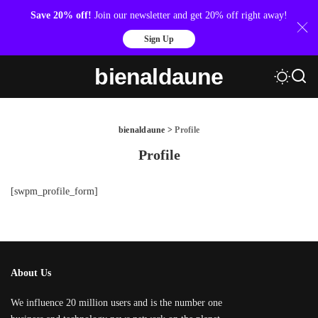
Save 20% off!
Join our newsletter and get 20% off right away!
Sign Up
bienaldaune
bienaldaune
>
Profile
Profile
[swpm_profile_form]
About Us
We influence 20 million users and is the number one